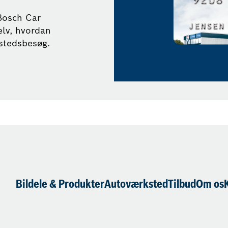
Bosch Car
elv, hvordan
kstedsbesøg.
Bildele & Produkter
Autoværksted
Tilbud
Om os