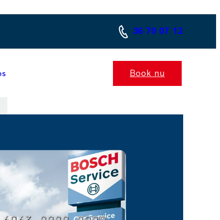
36 70 07 12
Book nu
os