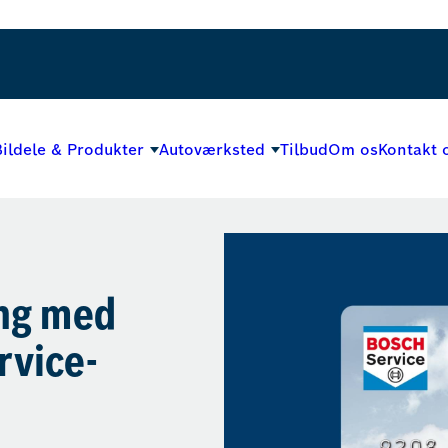
ildele & Produkter
Autoværksted
Tilbud
Om os
Kontakt 
ing med
rvice-